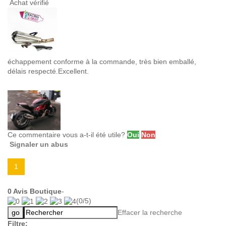
Achat vérifié
échappement conforme à la commande, très bien emballé,
délais respecté.Excellent.
Ce commentaire vous a-t-il été utile?
Oui
Non
Signaler un abus
1
0
Avis Boutique
-
(
0
/
5
)
Effacer la recherche
Filtre: