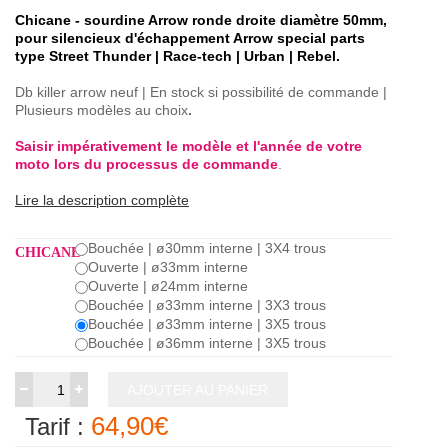
Chicane - sourdine Arrow ronde droite diamètre 50mm,
pour silencieux d'échappement Arrow special parts
type Street Thunder
|
Race-tech
|
Urban
|
Rebel.
Db killer arrow neuf | En stock si possibilité de commande |
Plusieurs modèles au choix
.
Saisir impérativement le modèle et l'année de votre
moto lors du processus de commande
.
Lire la description complète
Bouchée | ø30mm interne | 3X4 trous
CHICANE
Ouverte | ø33mm interne
Ouverte | ø24mm interne
Bouchée | ø33mm interne | 3X3 trous
Bouchée | ø33mm interne | 3X5 trous
Bouchée | ø36mm interne | 3X5 trous
AJOUTER AU PANIER
64,90€
Tarif :