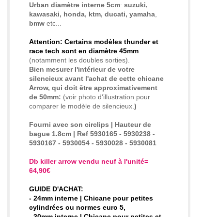
Urban diamètre interne 5cm
:
suzuki,
kawasaki, honda, ktm, ducati, yamaha
,
bmw
etc...
Attention: Certains modèles thunder et
race tech sont en diamètre 45mm
(notamment les doubles sorties).
Bien mesurer l'intérieur de votre
silencieux
avant l'achat
de cette chicane
Arrow, qui doit être approximativement
de 50mm:
(voir photo d'illustration pour
comparer le modèle de silencieux.
)
Fourni avec son circlips
| Hauteur de
bague 1.8cm
| Ref 5930165 - 5930238 -
5930167 - 5930054 - 5930028 - 5930081
Db killer arrow vendu neuf à l'unité=
64,90€
GUIDE D'ACHAT:
- 24mm interne
| Chicane pour petites
cylindrées ou normes euro 5
,
- 30mm interne | Chicane pour petites et