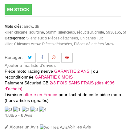
EN STOCK
Mots clés:
arrow
db
killer
chicane
sourdine
50mm
silencieux
réducteur
droite
5930165
5930028
Catégories:
Silencieux & Pièces détachées
Chicanes | Db
killer
Chicanes Arrow
Pièces détachées
Pièces détachées Arrow
Partager:
Ajouter à ma liste d'envies
Pièce moto racing neuve
GARANTIE 2 ANS
| ou
reconditionnée
GARANTIE 6 MOIS
Paiement Sécurisé CB
2/3 FOIS SANS FRAIS (dès 499€
d'achats)
Livraison
offerte en France
pour l'achat de cette pièce moto
(hors articles signalés)
4,88
/
5
-
8
Avis
Ajouter un Avis
Voir les Avis