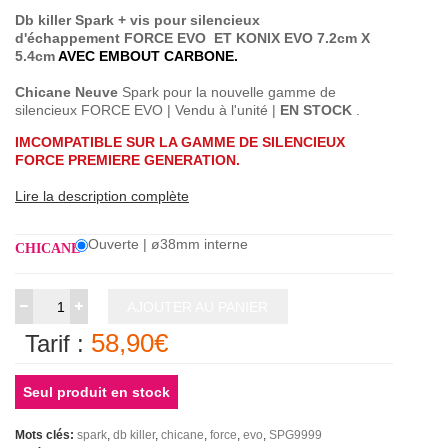
Db killer Spark + vis pour silencieux
d'échappement
FORCE EVO ET KONIX EVO
7.2cm X
5.4cm
AVEC EMBOUT CARBONE.
Chicane Neuve
Spark pour la nouvelle gamme de
silencieux FORCE EVO | Vendu à l'unité |
EN STOCK
.
IMCOMPATIBLE SUR LA GAMME DE SILENCIEUX
FORCE PREMIERE GENERATION.
Lire la description complète
Ouverte | ø38mm interne
CHICANE
AJOUTER AU PANIER
58,90€
Tarif :
Seul produit en stock
Mots clés:
spark
db killer
chicane
force
evo
SPG9999