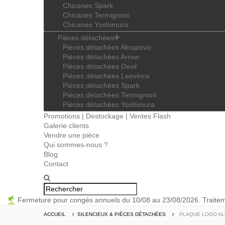
Chicanes Spark
Chicanes Termignoni
Chicanes Yoshimura
Pièces détachées
Pièces détachées Akrapovic
Pièces détachées Arrow
Pièces détachées Devil
Pièces détachées Leovince
Pièces détachées Spark
Pièces détachées Termignoni
Pièces détachées Yoshimura
Promotions | Destockage | Ventes Flash
Galerie clients
Vendre une pièce
Qui sommes-nous ?
Blog
Contact
Fermeture pour congés annuels du 10/08 au 23/08/2026. Trait
ACCUEIL
SILENCIEUX & PIÈCES DÉTACHÉES
PLAQUE LOGO AL