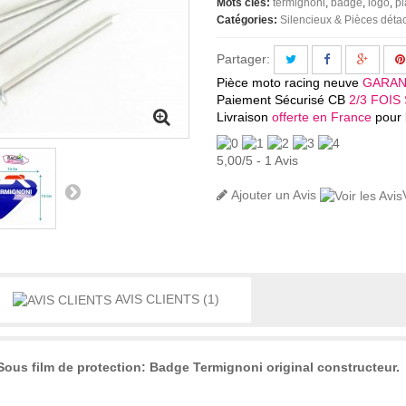
Mots clés:
termignoni
badge
logo
p
Catégories:
Silencieux & Pièces dét
Partager:
Pièce moto racing neuve
GARAN
Paiement Sécurisé CB
2/3 FOIS 
Livraison
offerte en France
pour l
5,00
/
5
-
1
Avis
Ajouter un Avis
AVIS CLIENTS
(1)
ous film de protection: Badge Termignoni original constructeur.