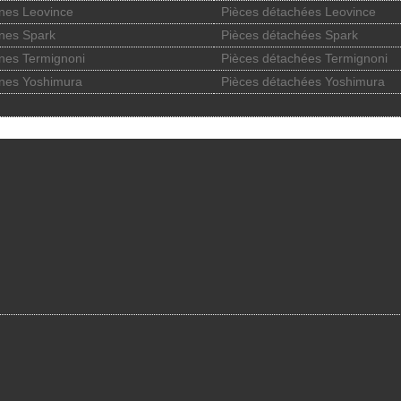
nes Leovince
Pièces détachées Leovince
nes Spark
Pièces détachées Spark
nes Termignoni
Pièces détachées Termignoni
nes Yoshimura
Pièces détachées Yoshimura