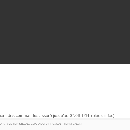
ement des commandes assuré jusqu'au 07/08 12H.
(plus d'infos)
U À RIVETER SILENCIEUX D'ÉCHAPPEMENT TERMIGNONI