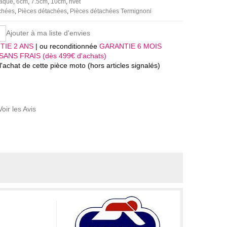
laque
6cm
7.5cm
10cm
rivet
achées
Pièces détachées
Pièces détachées Termignoni
Ajouter à ma liste d'envies
TIE 2 ANS
| ou reconditionnée
GARANTIE 6 MOIS
SANS FRAIS (dès 499€ d'achats)
'achat de cette pièce moto (hors articles signalés)
Voir les Avis