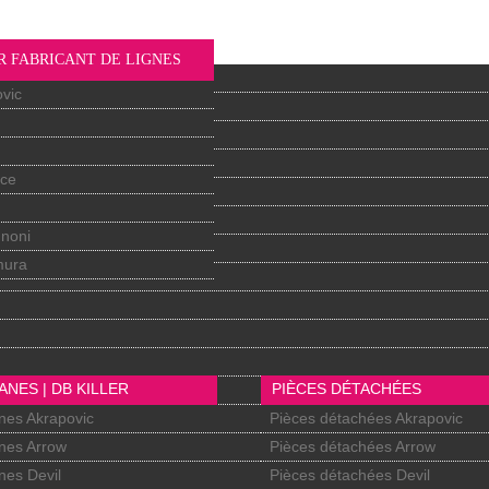
R FABRICANT DE LIGNES
vic
nce
gnoni
mura
ANES | DB KILLER
PIÈCES DÉTACHÉES
nes Akrapovic
Pièces détachées Akrapovic
nes Arrow
Pièces détachées Arrow
nes Devil
Pièces détachées Devil