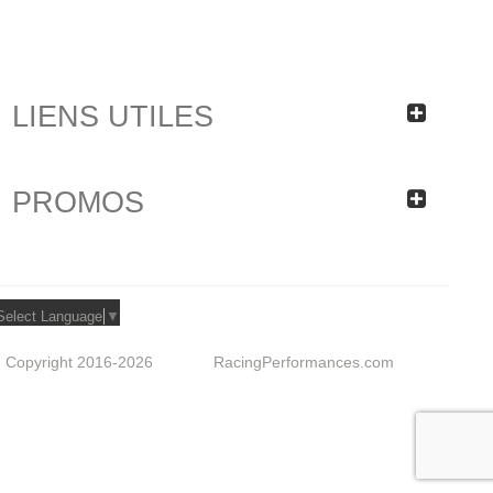
LIENS UTILES
PROMOS
Select Language
▼
Copyright 2016-2026
RacingPerformances.com