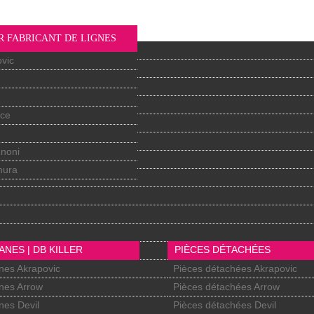
R FABRICANT DE LIGNES
vic
nce
gnoni
mura
ANES | DB KILLER
PIÈCES DÉTACHÉES
nes Akrapovic
Pièces détachées Akrapovic
nes Arrow
Pièces détachées Arrow
nes Devil
Pièces détachées Devil