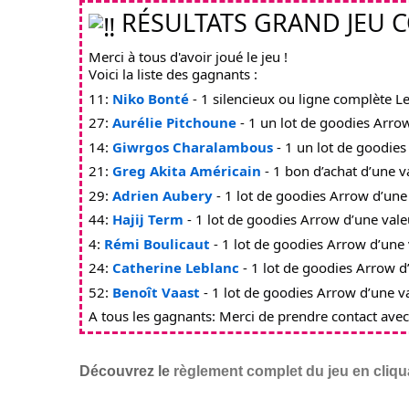
 RÉSULTATS GRAND JEU 
Merci à tous d'avoir joué le jeu !
Voici la liste des gagnants :
11: 
Niko Bonté
 - 1 silencieux ou ligne complète 
27: 
Aurélie Pitchoune
 - 1 un lot de goodies Arro
14: 
Giwrgos Charalambous
 - 1 un lot de goodie
21: 
Greg Akita Américain
 - 1 bon d’achat d’une v
29: 
Adrien Aubery
 - 1 lot de goodies Arrow d’un
44: 
Hajij Term
 - 1 lot de goodies Arrow d’une val
4: 
Rémi Boulicaut
 - 1 lot de goodies Arrow d’une
24: 
Catherine Leblanc
 - 1 lot de goodies Arrow 
52: 
Benoît Vaast
 - 1 lot de goodies Arrow d’une 
A tous les gagnants: Merci de prendre contact ave
Découvrez le
règlement complet du jeu en cliqua