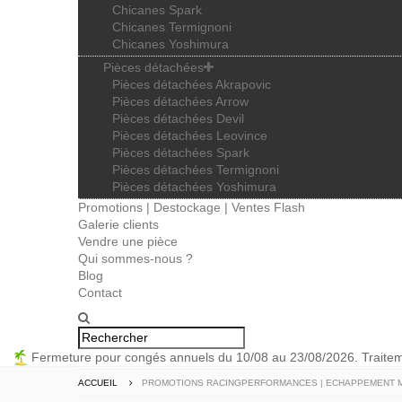
Chicanes Spark
Chicanes Termignoni
Chicanes Yoshimura
Pièces détachées
Pièces détachées Akrapovic
Pièces détachées Arrow
Pièces détachées Devil
Pièces détachées Leovince
Pièces détachées Spark
Pièces détachées Termignoni
Pièces détachées Yoshimura
Promotions | Destockage | Ventes Flash
Galerie clients
Vendre une pièce
Qui sommes-nous ?
Blog
Contact
Fermeture pour congés annuels du 10/08 au 23/08/2026. Trait
ACCUEIL
PROMOTIONS RACINGPERFORMANCES | ECHAPPEMENT M