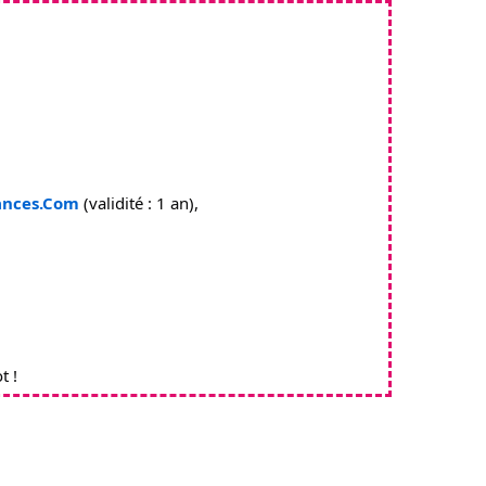
ances.Com
 (validité : 1 an),
t !