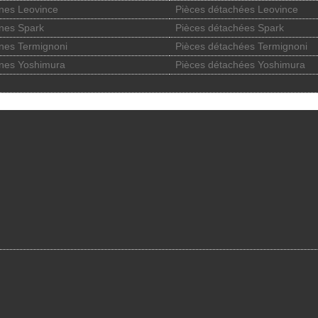
nes Leovince
Pièces détachées Leovince
nes Spark
Pièces détachées Spark
nes Termignoni
Pièces détachées Termignoni
nes Yoshimura
Pièces détachées Yoshimura