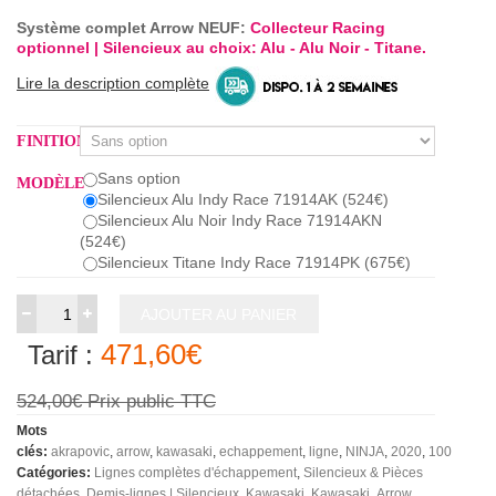
Système complet Arrow
NEUF
:
Collecteur Racing
optionnel | Silencieux au choix: Alu - Alu Noir - Titane.
Lire la description complète
FINITION
Sans option
MODÈLE
Silencieux Alu Indy Race 71914AK (524€)
Silencieux Alu Noir Indy Race 71914AKN
(524€)
Silencieux Titane Indy Race 71914PK (675€)
AJOUTER AU PANIER
471,60€
Tarif :
524,00€
Prix public TTC
Mots
clés:
akrapovic
arrow
kawasaki
echappement
ligne
NINJA
2020
1000sx
Catégories:
Lignes complètes d'échappement
Silencieux & Pièces
détachées
Demis-lignes | Silencieux
Kawasaki
Kawasaki
Arrow