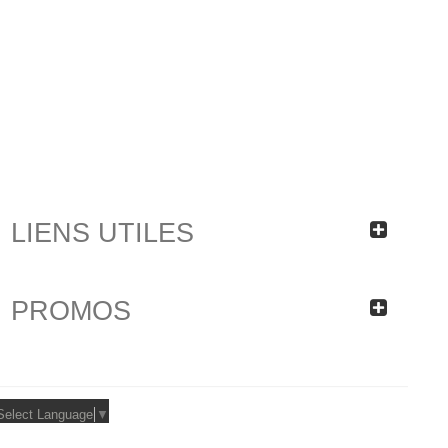
LIENS UTILES
PROMOS
Select Language
▼