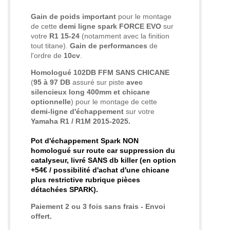
Gain de poids
important
pour le montage
de cette
demi ligne spark FORCE EVO
sur
votre
R1 15-24
(notamment avec la finition
tout titane).
Gain de performances
de
l'ordre de
10cv
.
Homologué 102DB FFM SANS CHICANE
(
95 à 97 DB
assuré sur piste
avec
silencieux long 400mm et chicane
optionnelle
) pour le montage de cette
demi-ligne d'échappement
sur votre
Yamaha R1 / R1M 2015-2025.
Pot d'échappement Spark NON
homologué sur route
car suppression du
catalyseur,
livré SANS db killer (en option
+54€ /
possibilité d'achat d'une chicane
plus restrictive rubrique pièces
détachées SPARK)
.
Paiement 2 ou 3 fois sans frais - Envoi
offert.