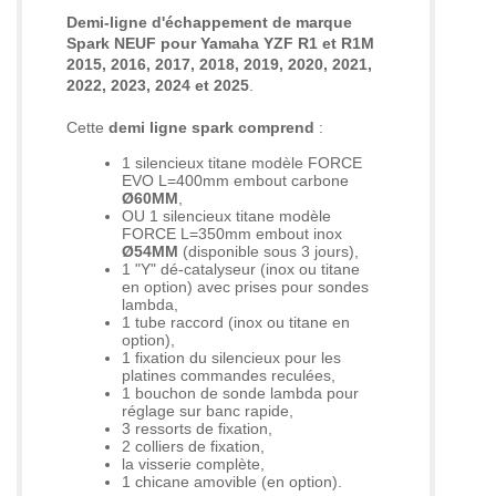
Demi-ligne d'échappement de marque
Spark NEUF pour Yamaha YZF R1 et R1M
2015, 2016, 2017, 2018, 2019, 2020, 2021,
2022, 2023, 2024 et 2025
.
Cette
demi ligne spark
comprend
:
1 silencieux titane modèle FORCE
EVO L=400mm embout carbone
Ø60MM
,
OU 1 silencieux titane modèle
FORCE L=350mm embout inox
Ø54MM
(disponible sous 3 jours),
1 "Y" dé-catalyseur (inox ou titane
en option) avec prises pour sondes
lambda,
1 tube raccord (inox ou titane en
option),
1 fixation du silencieux pour les
platines commandes reculées,
1 bouchon de sonde lambda pour
réglage sur banc rapide,
3 ressorts de fixation,
2 colliers de fixation,
la visserie complète,
1 chicane amovible (en option).