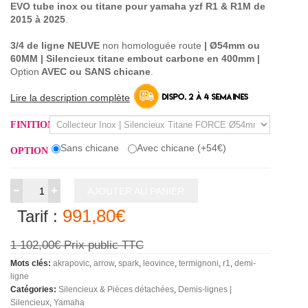
EVO tube inox ou titane pour yamaha yzf R1 & R1M de
2015 à 2025
.
3/4 de ligne
NEUVE
non homologuée route
| Ø54mm ou
60MM | Silencieux titane embout carbone en 400mm |
Option
AVEC ou SANS chicane
.
Lire la description complète
FINITION
Sans chicane
Avec chicane (+54€)
OPTION
AJOUTER AU PANIER
991,80€
Tarif :
1 102,00€
Prix public TTC
Mots clés:
akrapovic
arrow
spark
leovince
termignoni
r1
demi-
ligne
Catégories:
Silencieux & Pièces détachées
Demis-lignes |
Silencieux
Yamaha