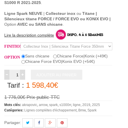
S1000 R 2021-2025
.
Ligne Spark
NEUVE
|
Collecteur inox
ou
Titane
|
Silencieux titane FORCE / FORCE EVO ou KONIX EVO |
Option
AVEC ou SANS chicane
.
Lire la description complète
FINITION
Sans chicane
Chicane Force|Konix (+49€)
OPTION
Chicane Force EVO|Konix EVO (+54€)
AJOUTER AU PANIER
1 598,40€
Tarif :
1 776,00€
Prix public TTC
Mots clés:
akrapovic
arrow
spark
s1000rr
ligne
2019
2025
Catégories:
Lignes complètes d'échappement
Bmw
Spark
Partager: