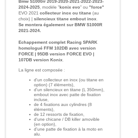
Bmw S1000rr 2019-2020-2021-2022-2023-
2024-2025
, modèle "
konix evo
" ou
"force"
EVO 2021
collecteur inox ou titane
(au
choix) |
silencieux titane embout inox
.
Se montera également sur BMW S1000R
2021-2024.
Echappement complet Racing SPARK
homologué FFM 102DB avec version
FORCE | 95DB version FORCE EVO |
107DB version Konix
.
La ligne est composée :
d'un collecteur en inox (ou titane en
option) (7 éléments),
d'un silencieux en titane (L 350mm),
embout inox avec patte de fixation
incluse,
de 4 fixations aux cylindres (8
éléments),
de 12 ressorts de fixation,
d'une chicane / DB killer amovible
(en option),
d'une patte de fixation à la moto en
alu.