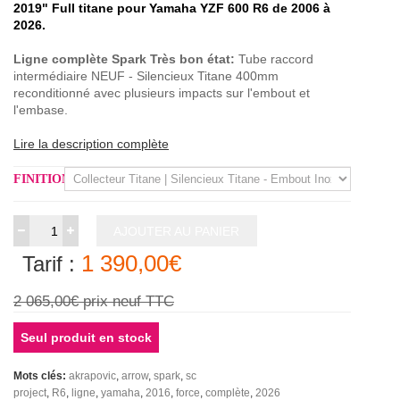
2019" Full titane pour Yamaha YZF 600 R6 de 2006 à
2026.
Ligne complète Spark Très bon
état:
Tube raccord
intermédiaire NEUF - Silencieux Titane 400mm
reconditionné avec plusieurs impacts sur l'embout et
l'embase.
Lire la description complète
FINITION
AJOUTER AU PANIER
1 390,00€
Tarif :
2 065,00€
prix neuf TTC
Seul produit en stock
Mots clés:
akrapovic
arrow
spark
sc
project
R6
ligne
yamaha
2016
force
complète
2026