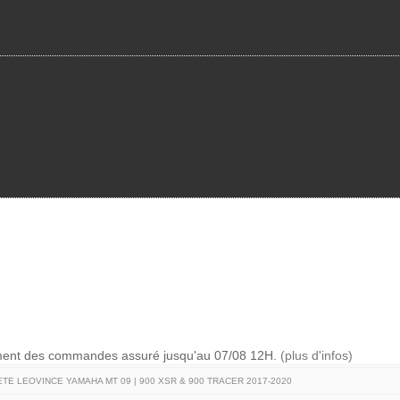
ement des commandes assuré jusqu'au 07/08 12H.
(plus d'infos)
TE LEOVINCE YAMAHA MT 09 | 900 XSR & 900 TRACER 2017-2020