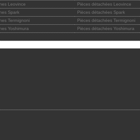
nes Leovince
Pièces détachées Leovince
nes Spark
Pièces détachées Spark
nes Termignoni
Pièces détachées Termignoni
nes Yoshimura
Pièces détachées Yoshimura