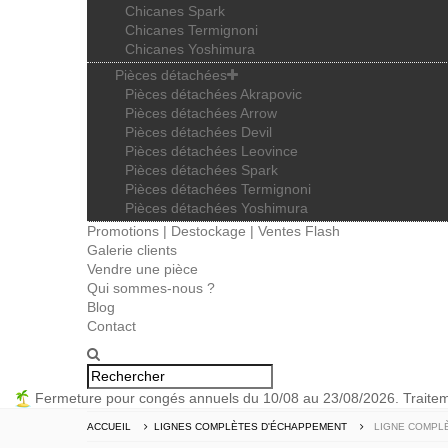
Chicanes Spark
Chicanes Termignoni
Chicanes Yoshimura
Pièces détachées
Pièces détachées Akrapovic
Pièces détachées Arrow
Pièces détachées Devil
Pièces détachées Leovince
Pièces détachées Spark
Pièces détachées Termignoni
Pièces détachées Yoshimura
Promotions | Destockage | Ventes Flash
Galerie clients
Vendre une pièce
Qui sommes-nous ?
Blog
Contact
Fermeture pour congés annuels du 10/08 au 23/08/2026. Trait
ACCUEIL
LIGNES COMPLÈTES D'ÉCHAPPEMENT
LIGNE COMPLÈ