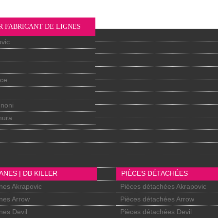
R FABRICANT DE LIGNES
vic
nce
gnoni
mura
ANES | DB KILLER
PIÈCES DÉTACHÉES
nes Akrapovic
Pièces détachées Akrapovic
nes Arrow
Pièces détachées Arrow
nes Devil
Pièces détachées Devil