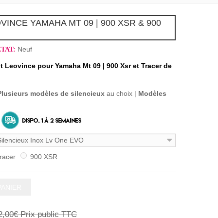
INCE YAMAHA MT 09 | 900 XSR & 900
Neuf
ÉTAT:
Leovince pour Yamaha Mt 09 | 900 Xsr et Tracer de
Plusieurs modèles de silencieux
au choix |
Modèles
 Silencieux Inox Lv One EVO
racer
900 XSR
PANIER
2,00€
Prix public TTC