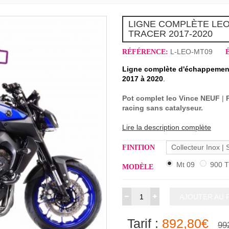
LIGNE COMPLÈTE LEOV
TRACER 2017-2020
L-LEO-MT09
RÉFÉRENCE:
Ligne complète d'échappement 
2017 à 2020
.
Pot complet leo Vince NEUF
|
racing sans catalyseur.
Lire la description complète
Collecteur Inox |
FINITION
Mt 09
900 T
MODÈLE
AJOUTER AU 
Tarif :
892,80€
99