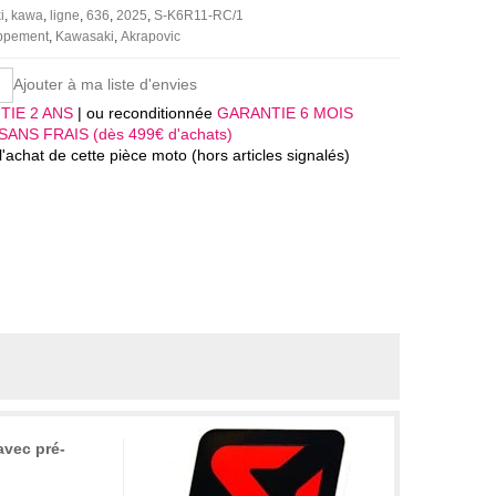
i
kawa
ligne
636
2025
S-K6R11-RC/1
appement
Kawasaki
Akrapovic
Ajouter à ma liste d'envies
TIE 2 ANS
| ou reconditionnée
GARANTIE 6 MOIS
SANS FRAIS (dès 499€ d'achats)
'achat de cette pièce moto (hors articles signalés)
avec pré-