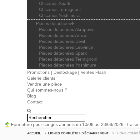
Chicanes Spark
Chicanes Termignoni
Chicanes Yoshimura
Pièces détachées
Pièces détachées Akrapovic
Pièces détachées Arrow
Pièces détachées Devil
Pièces détachées Leovince
Pièces détachées Spark
Pièces détachées Termignoni
Pièces détachées Yoshimura
Promotions | Destockage | Ventes Flash
Galerie clients
Vendre une pièce
Qui sommes-nous ?
Blog
Contact
Fermeture pour congés annuels du 10/08 au 23/08/2026. Trait
ACCUEIL
LIGNES COMPLÈTES D'ÉCHAPPEMENT
LIGNE COMPLÈ