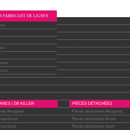
R FABRICANT DE LIGNES
vic
nce
gnoni
mura
ANES | DB KILLER
PIÈCES DÉTACHÉES
nes Akrapovic
Pièces détachées Akrapovic
nes Arrow
Pièces détachées Arrow
nes Devil
Pièces détachées Devil