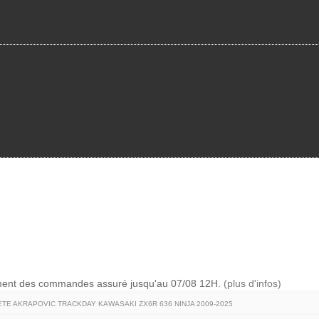
ement des commandes assuré jusqu'au 07/08 12H.
(plus d'infos)
TE AKRAPOVIC TRACKDAY KAWASAKI ZX6R 636 NINJA 2009-2025