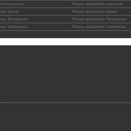
nes Leovince
Pièces détachées Leovince
nes Spark
Pièces détachées Spark
nes Termignoni
Pièces détachées Termignoni
nes Yoshimura
Pièces détachées Yoshimura