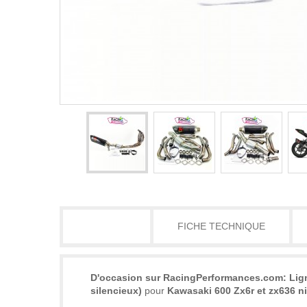
DÉTAILS
FICHE TECHNIQUE
D'occasion sur RacingPerformances.com: Li
silencieux)
pour
Kawasaki 600 Zx6r et zx636 ni