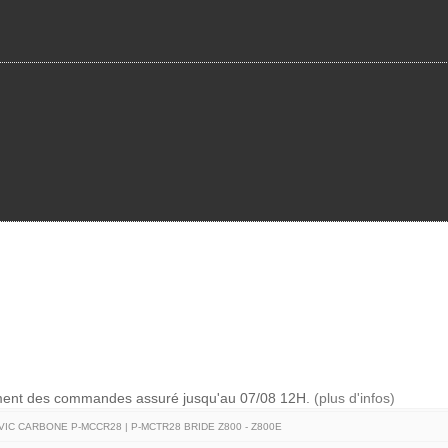
ement des commandes assuré jusqu'au 07/08 12H.
(plus d'infos)
IC CARBONE P-MCCR28 | P-MCTR28 BRIDE Z800 - Z800E