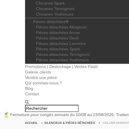
Chicanes Spark
Chicanes Termignoni
Chicanes Yoshimura
Pièces détachées
Pièces détachées Akrapovic
Pièces détachées Arrow
Pièces détachées Devil
Pièces détachées Leovince
Pièces détachées Spark
Pièces détachées Termignoni
Pièces détachées Yoshimura
Promotions | Destockage | Ventes Flash
Galerie clients
Vendre une pièce
Qui sommes-nous ?
Blog
Contact
Fermeture pour congés annuels du 10/08 au 23/08/2026. Trait
ACCUEIL
SILENCIEUX & PIÈCES DÉTACHÉES
COLLIER AKRAPOV