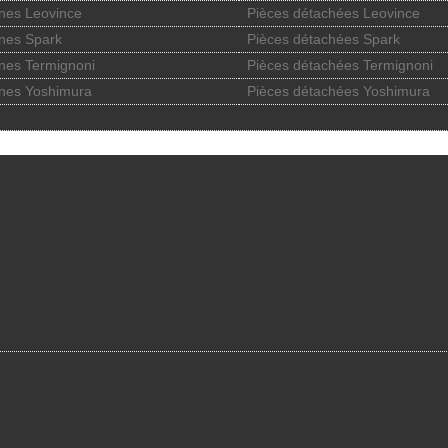
nes Leovince
Pièces détachées Leovince
nes Spark
Pièces détachées Spark
nes Termignoni
Pièces détachées Termignoni
nes Yoshimura
Pièces détachées Yoshimura