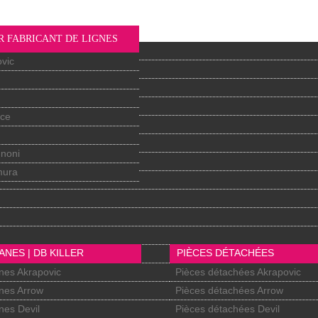
R FABRICANT DE LIGNES
vic
nce
gnoni
mura
ANES | DB KILLER
PIÈCES DÉTACHÉES
nes Akrapovic
Pièces détachées Akrapovic
nes Arrow
Pièces détachées Arrow
nes Devil
Pièces détachées Devil