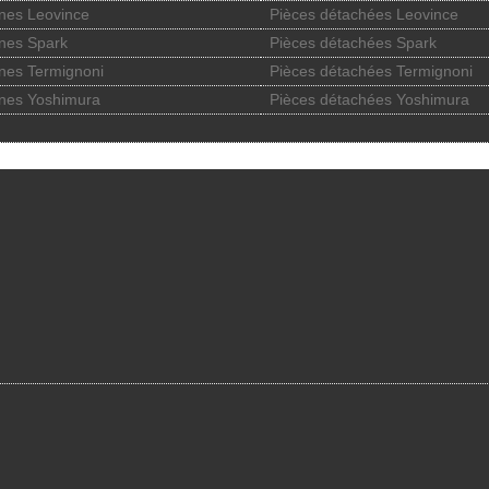
nes Leovince
Pièces détachées Leovince
nes Spark
Pièces détachées Spark
nes Termignoni
Pièces détachées Termignoni
nes Yoshimura
Pièces détachées Yoshimura