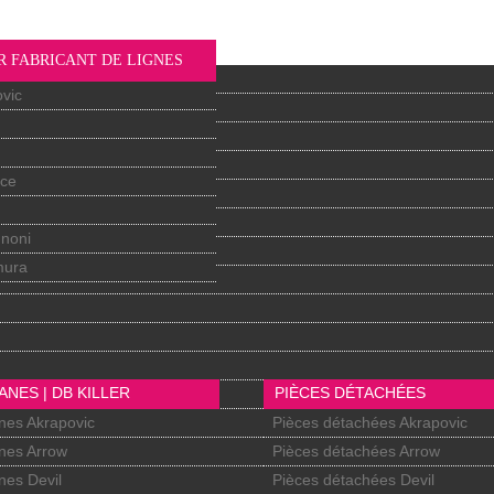
R FABRICANT DE LIGNES
vic
nce
gnoni
mura
ANES | DB KILLER
PIÈCES DÉTACHÉES
nes Akrapovic
Pièces détachées Akrapovic
nes Arrow
Pièces détachées Arrow
nes Devil
Pièces détachées Devil