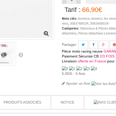
Tarif :
66,90€
Mots clés:
leovince
leovinci
leo vinc
vinci
306376801R
306340801R
Catégories:
Silencieux & Pièces dét
détachées
Pièces détachées Leovinc
Partager:
Pièce moto racing neuve
GARAN
Paiement Sécurisé CB
2/3 FOIS 
Livraison
offerte en France
pour l
5,00
/
5
-
5
Avis
Ajouter un Avis
PRODUITS ASSOCIÉS
NOTICE