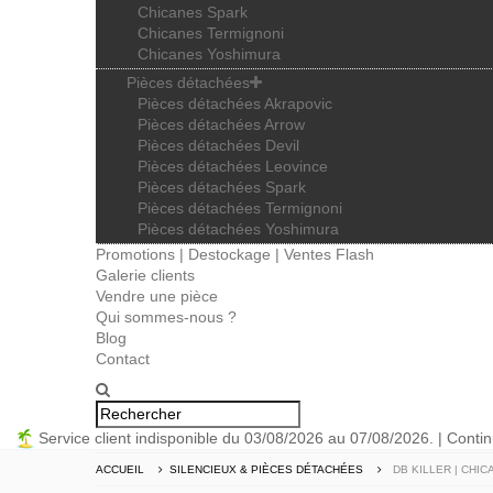
Chicanes Spark
Chicanes Termignoni
Chicanes Yoshimura
Pièces détachées
Pièces détachées Akrapovic
Pièces détachées Arrow
Pièces détachées Devil
Pièces détachées Leovince
Pièces détachées Spark
Pièces détachées Termignoni
Pièces détachées Yoshimura
Promotions | Destockage | Ventes Flash
Galerie clients
Vendre une pièce
Qui sommes-nous ?
Blog
Contact
Service client indisponible du 03/08/2026 au 07/08/2026. | Conti
ACCUEIL
SILENCIEUX & PIÈCES DÉTACHÉES
DB KILLER | CHI