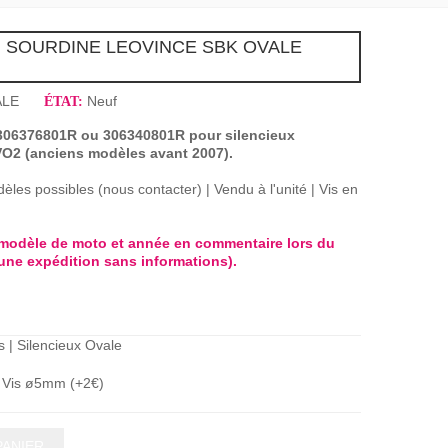
 | SOURDINE LEOVINCE SBK OVALE
ALE
Neuf
ÉTAT:
 306376801R ou 306340801R pour silencieux
2 (anciens modèles avant 2007).
dèles possibles (nous contacter) | Vendu à l'unité | Vis en
e modèle de moto et année en commentaire lors du
e expédition sans informations).
s | Silencieux Ovale
Vis ø5mm (+2€)
PANIER