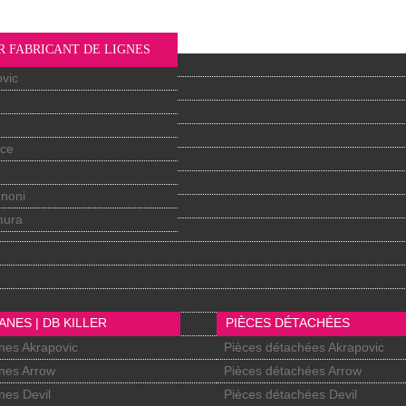
R FABRICANT DE LIGNES
vic
nce
gnoni
mura
ANES | DB KILLER
PIÈCES DÉTACHÉES
nes Akrapovic
Pièces détachées Akrapovic
nes Arrow
Pièces détachées Arrow
nes Devil
Pièces détachées Devil