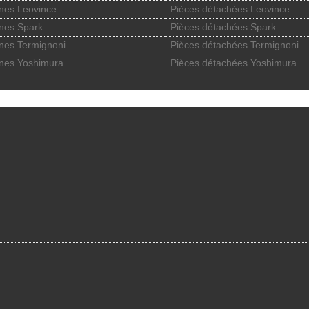
nes Leovince
Pièces détachées Leovince
nes Spark
Pièces détachées Spark
nes Termignoni
Pièces détachées Termignoni
nes Yoshimura
Pièces détachées Yoshimura