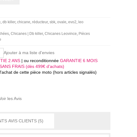
e
db killer
chicane
réducteur
sbk
ovale
evo2
leo
achées
Chicanes | Db killer
Chicanes Leovince
Pièces
e
Ajouter à ma liste d'envies
TIE 2 ANS
| ou reconditionnée
GARANTIE 6 MOIS
SANS FRAIS (dès 499€ d'achats)
'achat de cette pièce moto (hors articles signalés)
Voir les Avis
AVIS CLIENTS
(5)