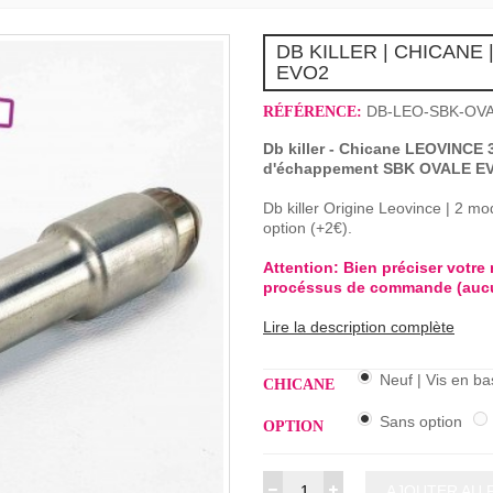
DB KILLER | CHICANE
EVO2
DB-LEO-SBK-OV
RÉFÉRENCE:
Db killer - Chicane LEOVINCE
d'échappement SBK OVALE EVO
Db killer Origine Leovince | 2 mo
option (+2€).
Attention: Bien préciser votr
procéssus de commande (aucun
Lire la description complète
Neuf | Vis en ba
CHICANE
Sans option
OPTION
AJOUTER AU 