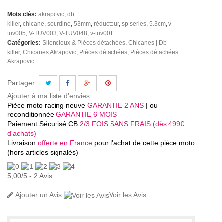
Mots clés:
akrapovic
db
killer
chicane
sourdine
53mm
réducteur
sp series
5.3cm
v-
tuv005
V-TUV003
V-TUV048
v-tuv001
Catégories:
Silencieux & Pièces détachées
Chicanes | Db
killer
Chicanes Akrapovic
Pièces détachées
Pièces détachées
Akrapovic
Partager:
Ajouter à ma liste d'envies
Pièce moto racing neuve
GARANTIE 2 ANS
| ou
reconditionnée
GARANTIE 6 MOIS
Paiement Sécurisé CB
2/3 FOIS SANS FRAIS (dès 499€
d'achats)
Livraison
offerte en France
pour l'achat de cette pièce moto
(hors articles signalés)
5,00
/
5
-
2
Avis
Ajouter un Avis
Voir les Avis