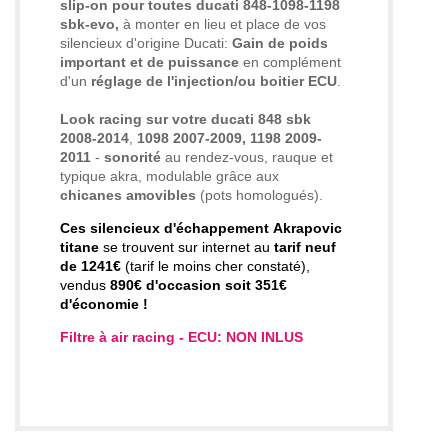
slip-on pour toutes ducati 848-1098-1198
sbk-evo,
à monter en lieu et place de vos
silencieux d'origine Ducati:
Gain de poids
important et de puissance
en complément
d'un
réglage de l'injection/ou boitier ECU
.
Look racing sur votre ducati 848 sbk
2008-2014
,
1098 2007-2009, 1198 2009-
2011
-
sonorité
au rendez-vous, rauque et
typique akra, modulable grâce aux
chicanes amovibles
(pots homologués).
Ces silencieux d'échappement
Akrapovic
titane
se trouvent sur internet au
tarif neuf
de 1241€
(tarif le moins cher constaté),
vendus
890€ d'occasion soit 351€
d'économie !
Filtre à air racing - ECU: NON INLUS