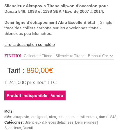
Silencieux Akrapovic Titane slip-on d'occasion pour
Ducati 848, 1098 et 1198 SBK / Evo de 2007 à 2014.
Demi-ligne d'échappement Akra
Excellent état
|
Simple
trace des colliers carbone sur les enveloppes titane -
Silencieux peu kilométrés.
Lire la description complète
FINITION
890,00€
Tarif :
1 241,00€
prix neuf TTC
Produit indisponible | Vendu
Mots
clés:
akrapovic
termignoni
akra
echappement
silencieux
ducati
848
1198
o
Catégories:
Silencieux & Pièces détachées
Demis-lignes |
Silencieux
Ducati