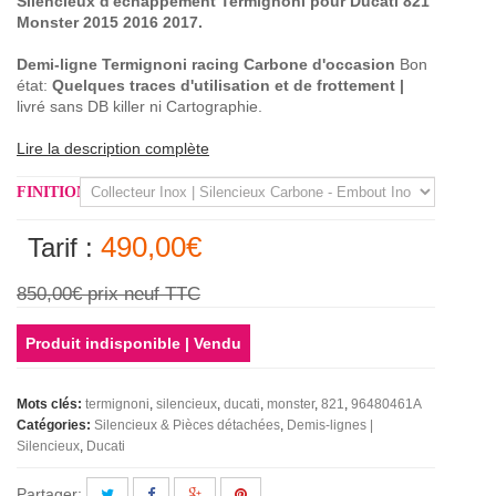
Silencieux d'échappement Termignoni pour Ducati 821
Monster 2015 2016 2017.
Demi-ligne Termignoni racing Carbone d'occasion
Bon
état:
Quelques traces d'utilisation et de frottement
|
livré sans DB killer ni Cartographie.
Lire la description complète
FINITION
490,00€
Tarif :
850,00€
prix neuf TTC
Produit indisponible | Vendu
Mots clés:
termignoni
silencieux
ducati
monster
821
96480461A
Catégories:
Silencieux & Pièces détachées
Demis-lignes |
Silencieux
Ducati
Partager: