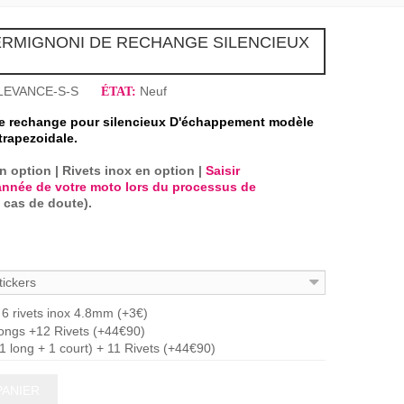
RMIGNONI DE RECHANGE SILENCIEUX
LEVANCE-S-S
Neuf
ÉTAT:
e rechange pour silencieux D'échappement modèle
trapezoidale.
en option | Rivets inox en option
|
Saisir
'année de votre moto lors du processus de
 cas de doute)
.
ickers
6 rivets inox 4.8mm (+3€)
longs +12 Rivets (+44€90)
(1 long + 1 court) + 11 Rivets (+44€90)
PANIER