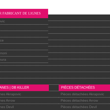
R FABRICANT DE LIGNES
vic
nce
gnoni
mura
ANES | DB KILLER
PIÈCES DÉTACHÉES
nes Akrapovic
Pièces détachées Akrapovic
nes Arrow
Pièces détachées Arrow
nes Devil
Pièces détachées Devil