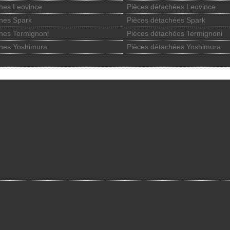
nes Leovince
Pièces détachées Leovince
nes Spark
Pièces détachées Spark
nes Termignoni
Pièces détachées Termignoni
nes Yoshimura
Pièces détachées Yoshimura