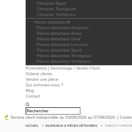
Chicanes Spark
Chicanes Termignoni
Chicanes Yoshimura
Pièces détachées
Pièces détachées Akrapovic
Pièces détachées Arrow
Pièces détachées Devil
Pièces détachées Leovince
Pièces détachées Spark
Pièces détachées Termignoni
Pièces détachées Yoshimura
Promotions | Destockage | Ventes Flash
Galerie clients
Vendre une pièce
Qui sommes-nous ?
Blog
Contact
Service client indisponible du 03/08/2026 au 07/08/2026. | Conti
ACCUEIL
SILENCIEUX & PIÈCES DÉTACHÉES
EMBOUT CARBONE