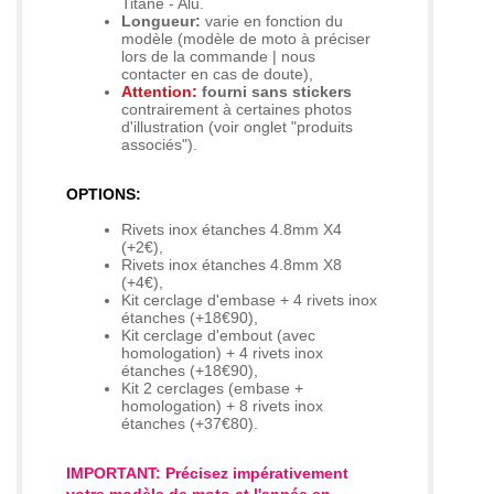
Titane - Alu.
Longueur:
varie en fonction du
modèle (modèle de moto à préciser
lors de la commande | nous
contacter en cas de doute),
Attention:
fourni sans stickers
contrairement à certaines photos
d'illustration (voir onglet "produits
associés").
OPTIONS:
Rivets inox étanches 4.8mm X4
(+2€),
Rivets inox étanches 4.8mm X8
(+4€),
Kit cerclage d'embase + 4 rivets inox
étanches (+18€90),
Kit cerclage d'embout (avec
homologation) + 4 rivets inox
étanches (+18€90),
Kit 2 cerclages (embase +
homologation) + 8 rivets inox
étanches (+37€80).
IMPORTANT: Précisez impérativement
votre modèle de moto et l'année en