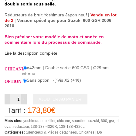
double sortie sous selle.
Réducteurs de bruit Yoshimura Japon neuf |
Vendu en lot
de 2
|
Version spécifique pour Suzuki 600 GSR 2006-
2010.
Bien préciser votre modèle de moto et année en
commentaire lors du processus de commande.
Lire la description complète
ø42mm | Double sortie 600 GSR | Ø29mm
CHICANE
interne
Sans option
Vis X2 (+4€)
OPTION
AJOUTER AU PANIER
173,80€
Tarif :
Mots clés:
yoshimura
db killer
chicane
sourdine
suzuki
600
gsr
tri
oval
réducteur
138-138-4326R
138-138-4326L
Catégories:
Silencieux & Pièces détachées
Chicanes | Db