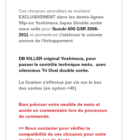
Ces chicanes amovibles
se montent
EXCLUSIVEMENT dans les demis-lignes
Slip-on Yoshimura Japan Double sortie
sous selle
pour
Suzuki 600 GSR 2006-
2011
et permettront d
'atténuer le volume
sonore de l'échappement
.
DB KILLER original Yoshimura, pour
passer le contrôle technique moto,
avec
silencieux Tri Oval double sortie
.
La fixation s'effectue par vis sur le bas
des sorties (en option +4€)
.
Bien préciser votre modèle de moto et
année en commentaire lors du processus
de commande.
=> Nous contacter pour vérifier la
compatibilité de ces chicanes pour votre
modèle en cas de doute.