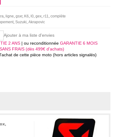
ra
ligne
gsxr
K6
l0
gex
r11
complète
appement
Suzuki
Akrapovic
Ajouter à ma liste d'envies
TIE 2 ANS
| ou reconditionnée
GARANTIE 6 MOIS
SANS FRAIS (dès 499€ d'achats)
'achat de cette pièce moto (hors articles signalés)
ox,