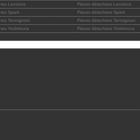
nes Leovince
Pièces détachées Leovince
nes Spark
Pièces détachées Spark
nes Termignoni
Pièces détachées Termignoni
nes Yoshimura
Pièces détachées Yoshimura