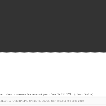
ement des commandes assuré jusqu'au 07/08 12H.
(plus d'infos)
TE AKRAPOVIC RACING CARBONE SUZUKI GSX-R 600 & 750 2006-2010