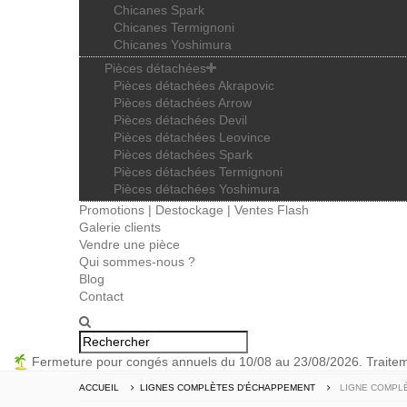
Chicanes Spark
Chicanes Termignoni
Chicanes Yoshimura
Pièces détachées
Pièces détachées Akrapovic
Pièces détachées Arrow
Pièces détachées Devil
Pièces détachées Leovince
Pièces détachées Spark
Pièces détachées Termignoni
Pièces détachées Yoshimura
Promotions | Destockage | Ventes Flash
Galerie clients
Vendre une pièce
Qui sommes-nous ?
Blog
Contact
Fermeture pour congés annuels du 10/08 au 23/08/2026. Trait
ACCUEIL
LIGNES COMPLÈTES D'ÉCHAPPEMENT
LIGNE COMPLÈ