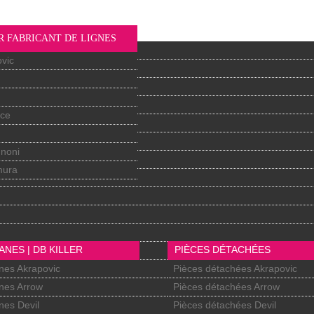
R FABRICANT DE LIGNES
vic
nce
gnoni
mura
ANES | DB KILLER
PIÈCES DÉTACHÉES
nes Akrapovic
Pièces détachées Akrapovic
nes Arrow
Pièces détachées Arrow
nes Devil
Pièces détachées Devil