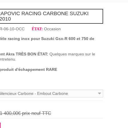
RAPOVIC RACING CARBONE SUZUKI
-2010
R-06-10-OCC
Occasion
ÉTAT:
le racing inox pour Suzuki Gsx-R 600 et 750 de
ent
Akra TRÈ
S BON ÉTAT
:
Quelques marques sur le
entretenu.
- produit d'échappement RARE
 Silencieux Carbone - Embout Carbone
1 400,00€
prix neuf TTC