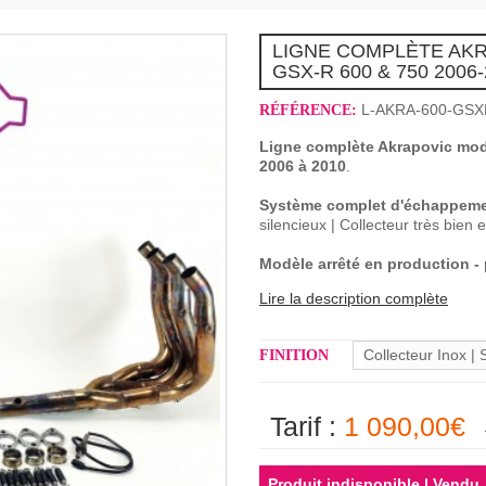
LIGNE COMPLÈTE AK
GSX-R 600 & 750 2006
L-AKRA-600-GSX
RÉFÉRENCE:
Ligne complète Akrapovic modè
2006 à 2010
.
Système complet
d'échappem
silencieux | Collecteur très bien 
Modèle arrêté en production 
Lire la description complète
Collecteur Inox |
FINITION
Tarif :
1 090,00€
Produit indisponible | Vendu