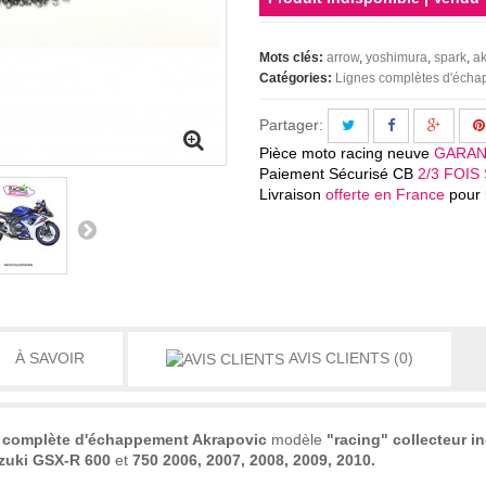
Mots clés:
arrow
yoshimura
spark
ak
Catégories:
Lignes complètes d'éch
Partager:
Pièce moto racing neuve
GARAN
Paiement Sécurisé CB
2/3 FOIS 
Livraison
offerte en France
pour l
À SAVOIR
AVIS CLIENTS
(0)
e complète d'échappement Akrapovic
modèle
"racing" collecteur in
zuki GSX-R 600
et
750 2006, 2007, 2008, 2009, 2010.