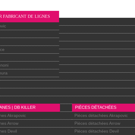
R FABRICANT DE LIGNES
vic
nce
gnoni
mura
ANES | DB KILLER
PIÈCES DÉTACHÉES
nes Akrapovic
Pièces détachées Akrapovic
nes Arrow
Pièces détachées Arrow
nes Devil
Pièces détachées Devil