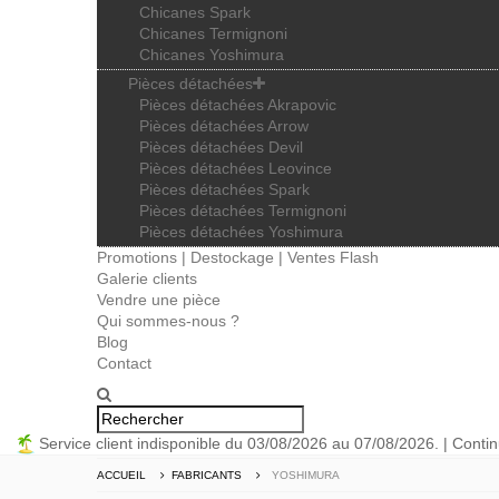
Chicanes Spark
Chicanes Termignoni
Chicanes Yoshimura
Pièces détachées
Pièces détachées Akrapovic
Pièces détachées Arrow
Pièces détachées Devil
Pièces détachées Leovince
Pièces détachées Spark
Pièces détachées Termignoni
Pièces détachées Yoshimura
Promotions | Destockage | Ventes Flash
Galerie clients
Vendre une pièce
Qui sommes-nous ?
Blog
Contact
Service client indisponible du 03/08/2026 au 07/08/2026. | Conti
ACCUEIL
FABRICANTS
YOSHIMURA