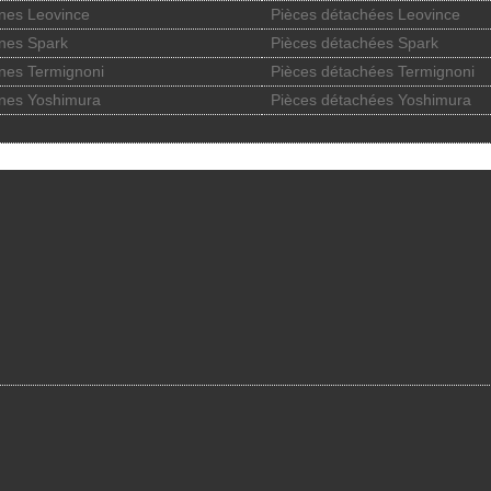
nes Leovince
Pièces détachées Leovince
nes Spark
Pièces détachées Spark
nes Termignoni
Pièces détachées Termignoni
nes Yoshimura
Pièces détachées Yoshimura