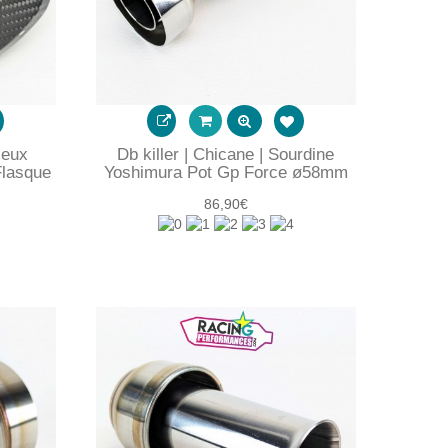
ieux
Db killer | Chicane | Sourdine
Flasque
Yoshimura Pot Gp Force ø58mm
86,90€