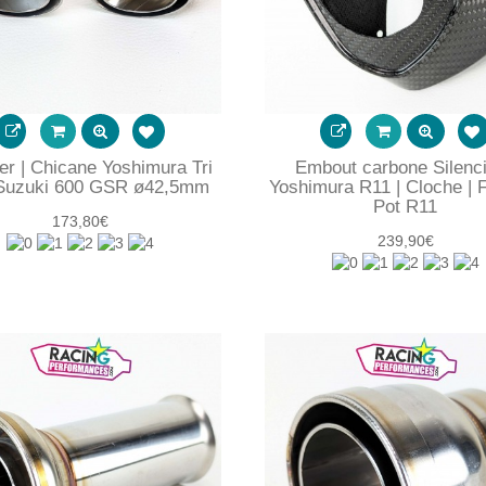
ler | Chicane Yoshimura Tri
Embout carbone Silenc
Suzuki 600 GSR ø42,5mm
Yoshimura R11 | Cloche | 
Pot R11
173,80€
239,90€